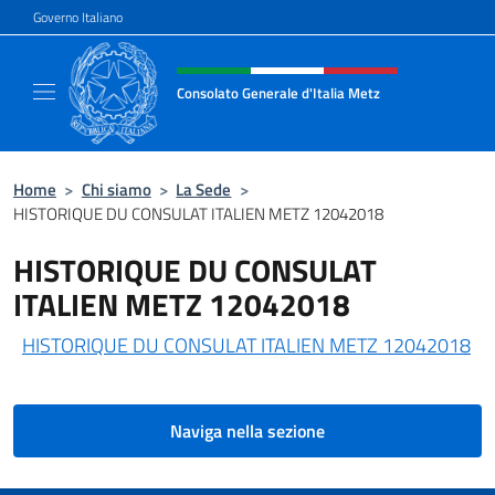
Salta al contenuto
Governo Italiano
Intestazione sito, social e menù
Consolato Generale d'Italia Metz
Il sito ufficiale del Consolato Generale d'Ita
Home
>
Chi siamo
>
La Sede
>
HISTORIQUE DU CONSULAT ITALIEN METZ 12042018
HISTORIQUE DU CONSULAT
ITALIEN METZ 12042018
HISTORIQUE DU CONSULAT ITALIEN METZ 12042018
Naviga nella sezione