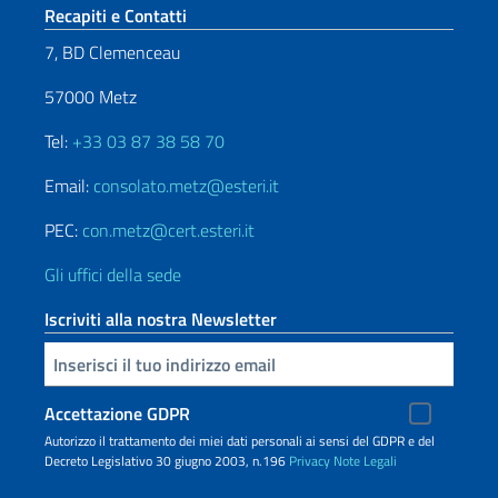
Sezione footer
Recapiti e Contatti
7, BD Clemenceau
57000 Metz
Tel:
+33 03 87 38 58 70
Email:
consolato.metz@esteri.it
PEC:
con.metz@cert.esteri.it
Gli uffici della sede
Iscriviti alla nostra Newsletter
Inserisci la tua email
Accettazione GDPR
Autorizzo il trattamento dei miei dati personali ai sensi del GDPR e del
Decreto Legislativo 30 giugno 2003, n.196
Privacy
Note Legali