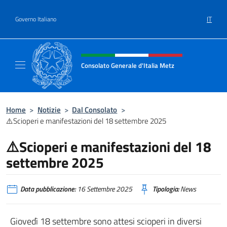
Salta al contenuto
IT
Governo Italiano
Intestazione sito, social e menù
Consolato Generale d'Italia Metz
Il sito ufficiale del Consolato Generale d'Ita
Home
>
Notizie
>
Dal Consolato
>
⚠️Scioperi e manifestazioni del 18 settembre 2025
⚠️Scioperi e manifestazioni del 18
settembre 2025
Data pubblicazione:
16 Settembre 2025
Tipologia:
News
Giovedì 18 settembre sono attesi scioperi in diversi