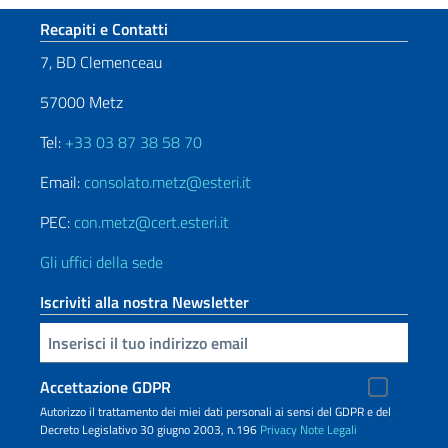
Sezione footer
Recapiti e Contatti
7, BD Clemenceau
57000 Metz
Tel:
+33 03 87 38 58 70
Email:
consolato.metz@esteri.it
PEC:
con.metz@cert.esteri.it
Gli uffici della sede
Iscriviti alla nostra Newsletter
Inserisci la tua email
Accettazione GDPR
Autorizzo il trattamento dei miei dati personali ai sensi del GDPR e del
Decreto Legislativo 30 giugno 2003, n.196
Privacy
Note Legali