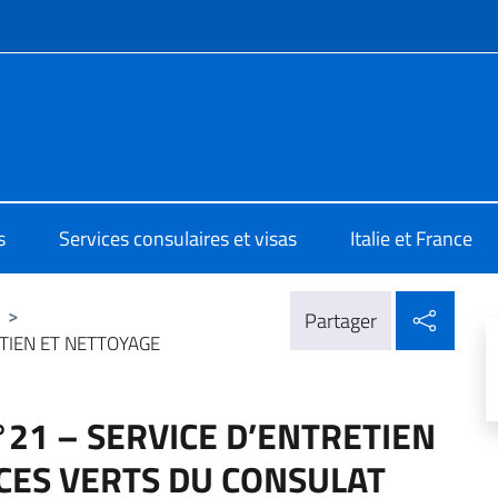
te de menu
ale d'Italia Metz
s
Services consulaires et visas
Italie et France
Parta
>
Partager
RETIEN ET NETTOYAGE
 n°21 – SERVICE D’ENTRETIEN
CES VERTS DU CONSULAT