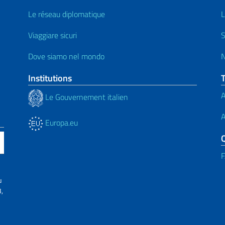
Le réseau diplomatique
L
Viaggiare sicuri
S
Dove siamo nel mondo
N
Institutions
A
Le Gouvernement italien
A
Europa.eu
u
,