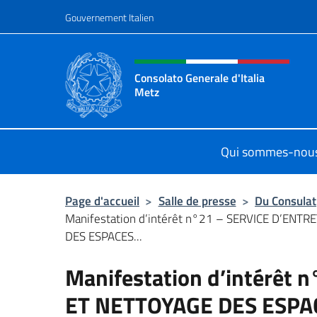
Aller au contenu
Gouvernement Italien
Site Web, social et en-tê
Consolato Generale d'Italia
Metz
Il sito ufficiale del Consolato Gener
Qui sommes-nou
Page d'accueil
>
Salle de presse
>
Du Consulat
Manifestation d’intérêt n°21 – SERVICE D’ENT
DES ESPACES...
Manifestation d’intérêt
ET NETTOYAGE DES ESPA