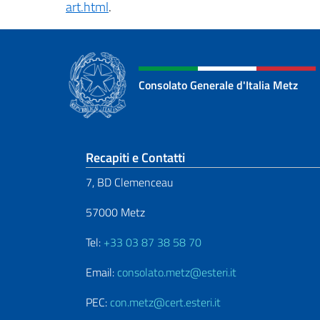
art.html
.
Consolato Generale d'Italia Metz
Sezione footer
Recapiti e Contatti
7, BD Clemenceau
57000 Metz
Tel:
+33 03 87 38 58 70
Email:
consolato.metz@esteri.it
PEC:
con.metz@cert.esteri.it