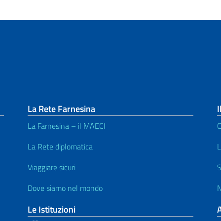
La Rete Farnesina
I
La Farnesina – il MAECI
C
La Rete diplomatica
L
Viaggiare sicuri
S
Dove siamo nel mondo
N
Le Istituzioni