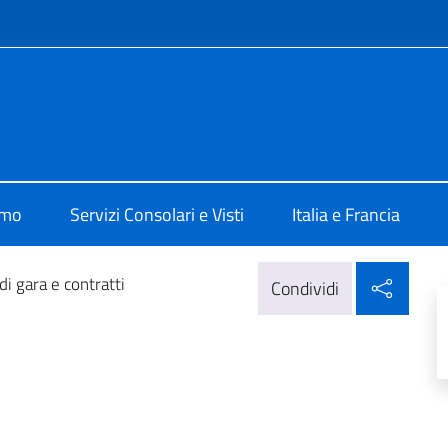
e menù
ale d'Italia Metz
amo
Servizi Consolari e Visti
Italia e Francia
Condi
di gara e contratti
Condividi