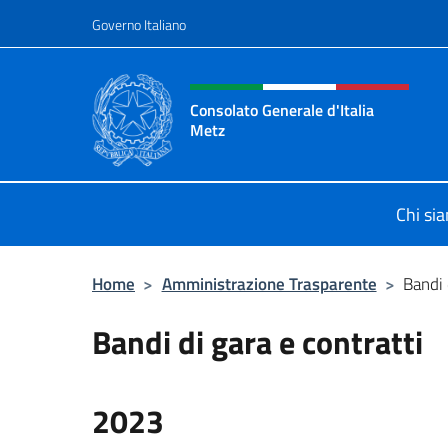
Salta al contenuto
Governo Italiano
Intestazione sito, social 
Consolato Generale d'Italia
Metz
Il sito ufficiale del Consolato Gener
Chi si
Home
>
Amministrazione Trasparente
>
Bandi 
Bandi di gara e contratti
2023