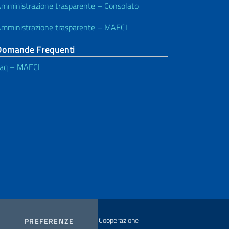
mministrazione trasparente – Consolato
mministrazione trasparente – MAECI
Domande Frequenti
aq – MAECI
istero degli Affari Esteri e della Cooperazione
COOKIES
PREFERENZE