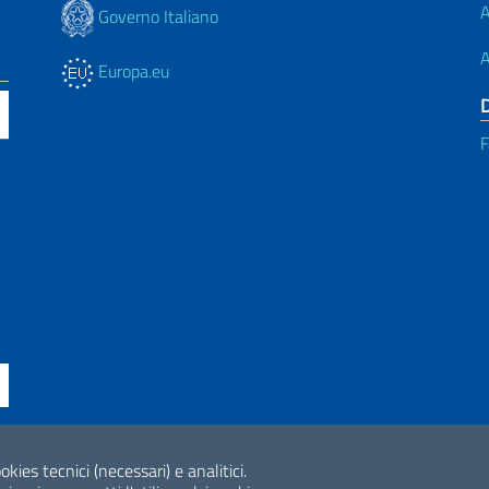
A
Governo Italiano
A
Europa.eu
F
okies tecnici (necessari) e analitici.
ne di accessibilità
2026 Copyright Min