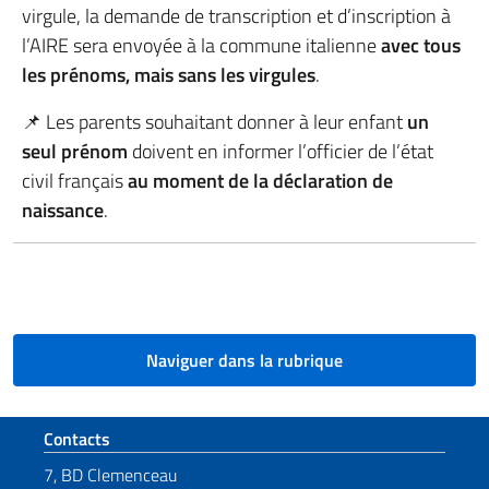
virgule, la demande de transcription et d’inscription à
l’AIRE sera envoyée à la commune italienne
avec tous
les prénoms, mais sans les virgules
.
📌 Les parents souhaitant donner à leur enfant
un
seul prénom
doivent en informer l’officier de l’état
civil français
au moment de la déclaration de
naissance
.
Naviguer dans la rubrique
Section de pied de page
Contacts
7, BD Clemenceau