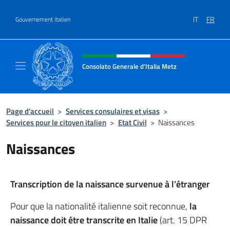
Aller au contenu
IT
FR
Gouvernement Italien
Site Web, social et en-tête de m
Consolato Generale d'Italia Metz
Il sito ufficiale del Consolato Generale d'Ita
Page d'accueil
>
Services consulaires et visas
>
Services pour le citoyen italien
>
Etat Civil
>
Naissances
Naissances
Transcription de la naissance survenue à l’étranger
Pour que la nationalité italienne soit reconnue,
la
naissance doit être transcrite en Italie
(art. 15 DPR