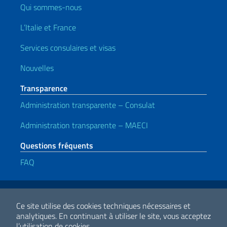
Qui sommes-nous
L’Italie et France
Services consulaires et visas
Nouvelles
Transparence
Administration transparente – Consulat
Administration transparente – MAECI
Questions fréquents
FAQ
Liens utiles
Note legali
Privacy e cookie policy
Dichiarazione di accessibilità
Ce site utilise des cookies techniques nécessaires et
analytiques.
En continuant à utiliser le site, vous acceptez
l’utilisation de cookies.